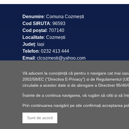
Denumire
: Comuna Cozmești
Cod SIRUTA
: 96593
Cod poștal
: 707140
Localitate
: Cozmești
Județ
: Iași
Telefon
: 0232 413 444
Email
: clcozmesti@yahoo.com
Web
: www.comunacozmesti.ro
Vă aducem la cunoștință că pentru o navigare cat mai ușoară
2002/58/EC ("Directiva E-Privacy") si de Regulamentul (UE) 
circulatie a acestor date si de abrogare a Directivei 95/
Înainte de a continua navigarea, vă rugăm să citiți și să înț
Prin continuarea navigării pe site confirmați acceptarea politi
Sunt de acord