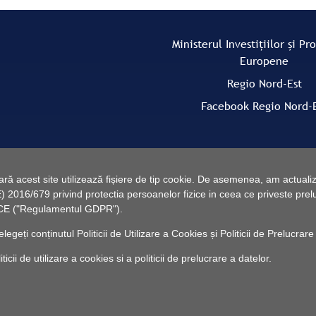
Ministerul Investițiilor și Pr
Europene
Regio Nord-Est
Facebook Regio Nord-
 acest site utilizează fișiere de tip cookie. De asemenea, am actualiza
2016/679 privind protectia persoanelor fizice in ceea ce priveste preluc
46/CE ("Regulamentul GDPR").
elegeți conținutul
Politicii de Utilizare a Cookies
și
Politicii de Prelucrare
cii de utilizare a cookies si a politicii de prelucrare a datelor.
© 2010 -
Powered by Pancarpatica Invest
|
Termeni de utilizare