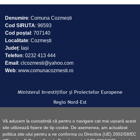
Denumire
: Comuna Cozmești
Cod SIRUTA
: 96593
Cod poștal
: 707140
Localitate
: Cozmești
Județ
: Iași
Telefon
: 0232 413 444
Email
: clcozmesti@yahoo.com
Web
: www.comunacozmesti.ro
Ministerul Investițiilor și Proiectelor Europene
Regio Nord-Est
Facebook Regio Nord-Est
Vă aducem la cunoștință că pentru o navigare cat mai ușoară acest
site utilizează fișiere de tip cookie. De asemenea, am actualizat
politica site-ului pentru a ne conforma cu Directiva (UE) 2002/58/EC