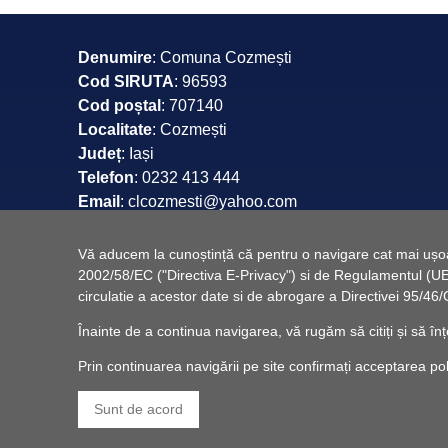
Denumire
: Comuna Cozmești
Cod SIRUTA
: 96593
Cod poștal
: 707140
Localitate
: Cozmești
Județ
: Iași
Telefon
: 0232 413 444
Email
: clcozmesti@yahoo.com
Web
: www.comunacozmesti.ro
Vă aducem la cunoștință că pentru o navigare cat mai ușoară
2002/58/EC ("Directiva E-Privacy") si de Regulamentul (UE) 
circulatie a acestor date si de abrogare a Directivei 95/
Înainte de a continua navigarea, vă rugăm să citiți și să înț
Prin continuarea navigării pe site confirmați acceptarea politi
Sunt de acord