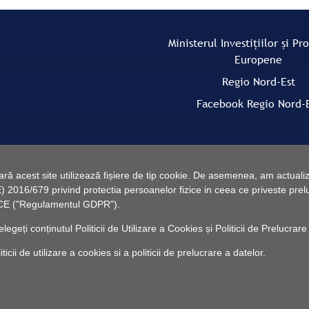
Ministerul Investițiilor și Pr
Europene
Regio Nord-Est
Facebook Regio Nord-
 acest site utilizează fișiere de tip cookie. De asemenea, am actualiza
2016/679 privind protectia persoanelor fizice in ceea ce priveste preluc
46/CE ("Regulamentul GDPR").
elegeți conținutul
Politicii de Utilizare a Cookies
și
Politicii de Prelucrare
cii de utilizare a cookies si a politicii de prelucrare a datelor.
© 2010 -
Powered by Pancarpatica Invest
|
Termeni de utilizare