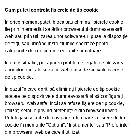
Cum puteti controla fisierele de tip cookie
În orice moment puteți bloca sau elimina fișierele cookie
fie prin intermediul setărilor browserului dumneavoastră
web sau prin utilizarea unor software-uri puse la dispoziție
de terți, sau urmând instrucțiunile specifice pentru
categoriile de cookie din secțiunile următoare.
În orice situație, pot apărea probleme legate de utilizarea
anumitor părți ale site-ului web dacă dezactivați fișierele
de tip cookie.
În cazul în care doriți să eliminați fișierele de tip cookie
stocate pe dispozitivele dumneavoastră și să configurați
browserul web astfel încât sa refuze fișiere de tip cookie,
utilizați setările privind preferințele din browserul web.
Puteți găsi setările de navigare referitoare la fișiere de tip
cookie în meniurile "Opțiuni”, "Instrumente” sau "Preferințe”
din browserul web pe care îl utilizați.