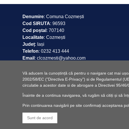
Denumire
: Comuna Cozmești
Cod SIRUTA
: 96593
Cod poștal
: 707140
Localitate
: Cozmești
Județ
: Iași
Telefon
: 0232 413 444
Email
: clcozmesti@yahoo.com
Web
: www.comunacozmesti.ro
Vă aducem la cunoștință că pentru o navigare cat mai ușoară
2002/58/EC ("Directiva E-Privacy") si de Regulamentul (UE) 
circulatie a acestor date si de abrogare a Directivei 95/
Înainte de a continua navigarea, vă rugăm să citiți și să înț
Prin continuarea navigării pe site confirmați acceptarea politi
Sunt de acord