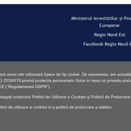
Ministerul Investițiilor și Pr
Europene
Regio Nord-Est
Facebook Regio Nord-
 acest site utilizează fișiere de tip cookie. De asemenea, am actualiza
2016/679 privind protectia persoanelor fizice in ceea ce priveste preluc
46/CE ("Regulamentul GDPR").
elegeți conținutul
Politicii de Utilizare a Cookies
și
Politicii de Prelucrare
cii de utilizare a cookies si a politicii de prelucrare a datelor.
© 2010 -
Powered by Pancarpatica Invest
|
Termeni de utilizare